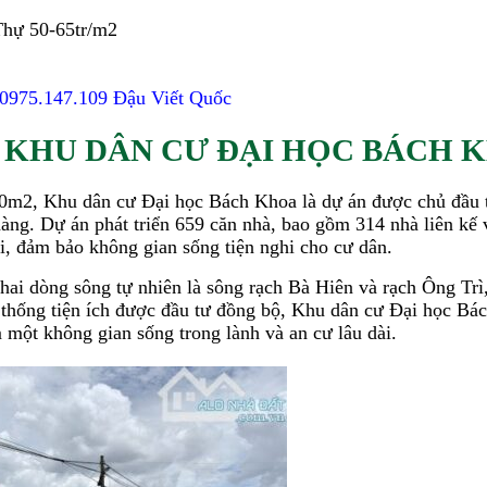
 Thự 50-65tr/m2
- 0975.147.109 Đậu Viết Quốc
N KHU DÂN CƯ ĐẠI HỌC BÁCH 
00m2, Khu dân cư Đại học Bách Khoa là dự án được chủ đầu t
ng. Dự án phát triển 659 căn nhà, bao gồm 314 nhà liên kế và
ại, đảm bảo không gian sống tiện nghi cho cư dân.
áp hai dòng sông tự nhiên là sông rạch Bà Hiên và rạch Ông Tr
thống tiện ích được đầu tư đồng bộ, Khu dân cư Đại học Bá
 một không gian sống trong lành và an cư lâu dài.