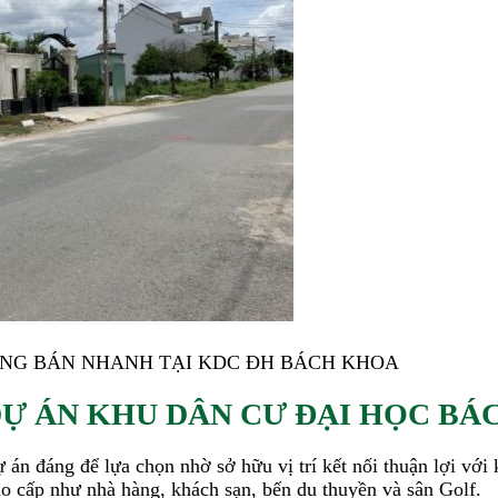
ANG BÁN NHANH TẠI KDC ĐH BÁCH KHOA
DỰ ÁN KHU DÂN CƯ ĐẠI HỌC B
án đáng để lựa chọn nhờ sở hữu vị trí kết nối thuận lợi vớ
cao cấp như nhà hàng, khách sạn, bến du thuyền và sân Golf.