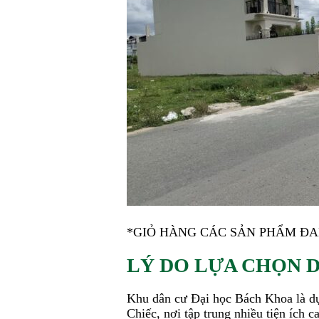
*GIỎ HÀNG CÁC SẢN PHẨM Đ
LÝ DO LỰA CHỌN 
Khu dân cư Đại học Bách Khoa là dự 
Chiếc, nơi tập trung nhiều tiện ích 