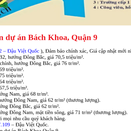
ền dự án Bách Khoa, Quận 9
2 – Đậu Việt Quốc
), Đảm bảo chính xác, Giá cập nhật mới n
2, hướng Đông Bắc, giá 70,5 triệu/m².
chính, hướng Đông Bắc, giá 76 tr/m².
9 triệu/m².
5 triệu/m².
4 triệu/m².
7,5 triệu/m².
ớng Nam, giá 68 tr/m².
hướng Đông Nam, giá 62 tr/m² (thương lượng).
ng Đông Bắc, giá 62 tr/m².
ng Đông Nam, mặt tiền sông, giá 71 tr/m² (thương lượng).
ới mọi nhu cầu quý khách hàng.
7.109
– Đậu Việt Quốc.
ền dự án Bách Khoa Quận 9.