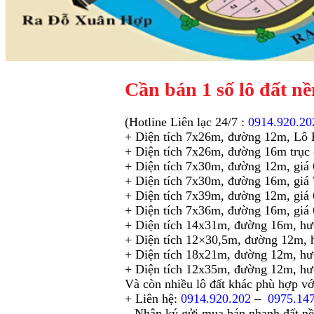
Cần bán 1 số lô đất n
(Hotline Liên lạc 24/7 :
0914.920.20
+ Diện tích 7x26m, đường 12m, Lô B
+ Diện tích 7x26m, đường 16m trục 
+ Diện tích 7x30m, đường 12m, giá 6
+ Diện tích 7x30m, đường 16m, giá 7
+ Diện tích 7x39m, đường 12m, giá 6
+ Diện tích 7x36m, đường 16m, giá 6
+ Diện tích 14x31m, đường 16m, hư
+ Diện tích 12×30,5m, đường 12m, 
+ Diện tích 18x21m, đường 12m, hướ
+ Diện tích 12x35m, đường 12m, hướ
Và còn nhiều lô đất khác phù hợp v
+ Liên hệ:
0914.920.202
–
0975.14
– Nhận ký gửi mua bán nhanh đất n