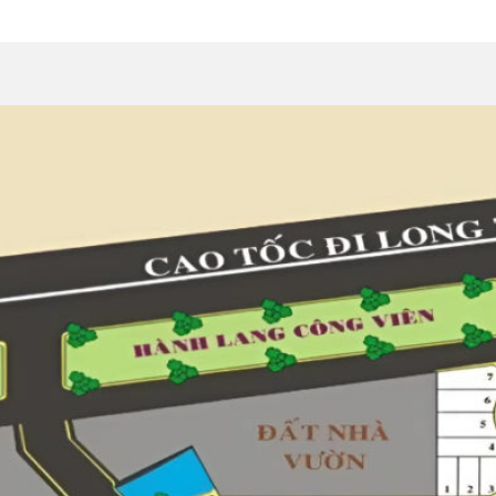
n quân 9
 Bách Khoa
óa Thông Tin Quận 9
n Quận 9