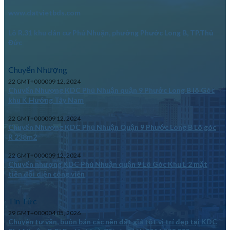
www.datvietbds.com
Lô R.31 khu dân cư Phú Nhuận, phường Phước Long B, TP.Thủ
Đức
Chuyển Nhượng
22 GMT+000009 12, 2024
Chuyển Nhượng KDC Phú Nhuận quận 9 Phước Long B lô Góc
khu K Hướng Tây Nam
22 GMT+000009 12, 2024
Chuyển Nhượng KDC Phú Nhuận Quận 9 Phước Long B Lô góc
R 238m2
22 GMT+000009 12, 2024
Chuyển nhượng KDC Phú Nhuận quận 9 Lô Góc Khu L 2 mặt
tiền đối diện công viên
Tin Tức
29 GMT+000004 05, 2026
Chuyên tư vấn, buôn bán các nền đất giá tốt vị trí đẹp tại KDC