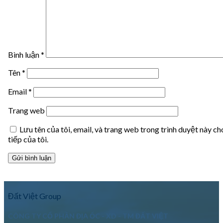
Bình luận
*
Tên
*
Email
*
Trang web
Lưu tên của tôi, email, và trang web trong trình duyệt này ch
tiếp của tôi.
Đất Việt Group
CÔNG TY CỔ PHẦN ĐỊA ỐC - XD - TM ĐẤT VIỆT