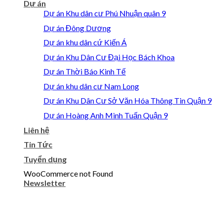
Dự án
Dự án Khu dân cư Phú Nhuận quân 9
Dự án Đông Dương
Dự án khu dân cứ Kiến Á
Dự án Khu Dân Cư Đại Học Bách Khoa
Dự án Thời Báo Kinh Tế
Dự án khu dân cư Nam Long
Dự án Khu Dân Cư Sở Văn Hóa Thông Tin Quận 9
Dự án Hoàng Anh Minh Tuấn Quận 9
Liên hệ
Tin Tức
Tuyển dụng
WooCommerce not Found
Newsletter