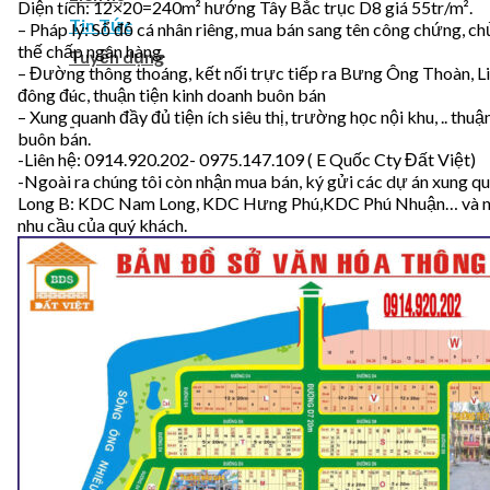
Diện tích: 12×20=240m² hướng Tây Bắc trục D8 giá 55tr/m².
Tin Tức
– Pháp lý: Sổ đỏ cá nhân riêng, mua bán sang tên công chứng, c
thế chấp ngân hàng.
Tuyển dụng
– Đường thông thoáng, kết nối trực tiếp ra Bưng Ông Thoàn, L
-
đông đúc, thuận tiện kinh doanh buôn bán
– Xung quanh đầy đủ tiện ích siêu thị, trường học nội khu, .. thuậ
-
buôn bán.
-Liên hệ: 0914.920.202- 0975.147.109 ( E Quốc Cty Đất Việt)
-Ngoài ra chúng tôi còn nhận mua bán, ký gửi các dự án xung qu
Long B: KDC Nam Long, KDC Hưng Phú,KDC Phú Nhuận… và nh
nhu cầu của quý khách.