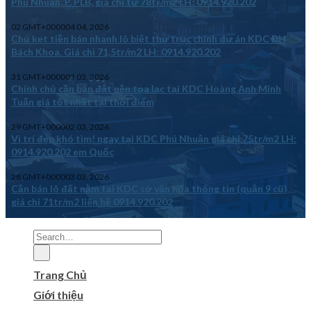
Phú Nhuận, P. PLB, giá chỉ từ 78tr/m2 LH: 0914.920.202
02 GMT+000004 04, 2026
Chủ kẹt tiền bán nhanh lô biệt thự trục chính dự án KDC ĐH
Bách Khoa. Giá chỉ 71,5tr/m2 LH: 0914.920.202
31 GMT+000003 03, 2026
Chính chủ cần bán đất nền tọa lạc tại KDC Hoàng Anh Minh
Tuấn giá tốt nhất tại thời điểm
29 GMT+000002 03, 2026
Vị trí đẹp khó tìm! ngay tại KDC Phú Nhuận giá chỉ 75tr/m2 LH:
0914.920.202 em Quốc
28 GMT+000003 03, 2026
Cần bán lô đất nằm tại KDC sở văn hóa thông tin (quận 9 cũ)
giá chỉ 71tr/m2 liên hệ 0914.920.202
Trang Chủ
Giới thiệu