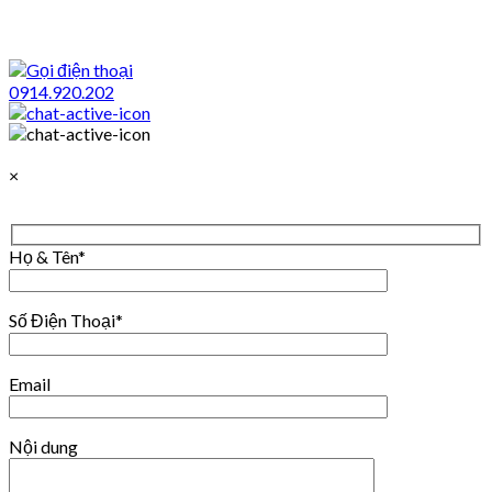
0914.920.202
×
Họ & Tên*
Số Điện Thoại*
Email
Nội dung