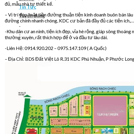
đủ, mẫu nhà tự thiết kế.
Tin Tức
– Vị trí đẹp, mặt tiền đường thuận tiện kinh doanh buôn bán lâu 
Tuyển dụng
đường chính nhanh chóng, KDC cư bản đã đầy đủ các tiện ích,…
-
-Khu dân cư an ninh, tiện ích đẹp, vỉa hè rộng, giáp sông thoán
-
thường xuyên, rất thích hợp để ở và đầu tư lâu dài.
-Liên Hệ: 0914.920.202 – 0975.147.109 ( A Quốc)
– Địa Chỉ: BDS Đất Việt Lô R.31 KDC Phú Nhuận, P Phước Lon