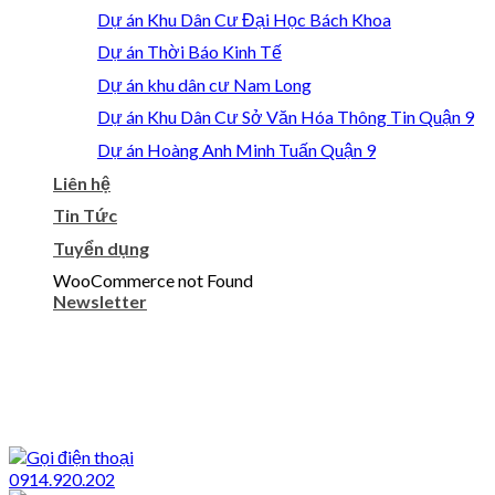
Dự án Khu Dân Cư Đại Học Bách Khoa
Dự án Thời Báo Kinh Tế
Dự án khu dân cư Nam Long
Dự án Khu Dân Cư Sở Văn Hóa Thông Tin Quận 9
Dự án Hoàng Anh Minh Tuấn Quận 9
Liên hệ
Tin Tức
Tuyển dụng
WooCommerce not Found
Newsletter
0914.920.202