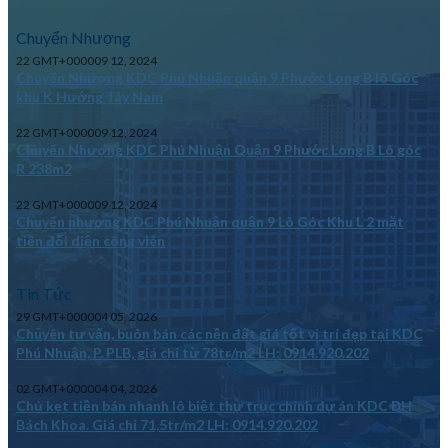
Chuyển Nhượng
22 GMT+000009 12, 2024
Chuyển Nhượng KDC Phú Nhuận quận 9 Phước Long B lô Góc
khu K Hướng Tây Nam
22 GMT+000009 12, 2024
Chuyển Nhượng KDC Phú Nhuận Quận 9 Phước Long B Lô góc
R 238m2
22 GMT+000009 12, 2024
Chuyển nhượng KDC Phú Nhuận quận 9 Lô Góc Khu L 2 mặt
tiền đối diện công viên
Tin Tức
29 GMT+000004 05, 2026
Chuyên tư vấn, buôn bán các nền đất giá tốt vị trí đẹp tại KDC
Phú Nhuận, P. PLB, giá chỉ từ 78tr/m2 LH: 0914.920.202
02 GMT+000004 04, 2026
Chủ kẹt tiền bán nhanh lô biệt thự trục chính dự án KDC ĐH
Bách Khoa. Giá chỉ 71,5tr/m2 LH: 0914.920.202