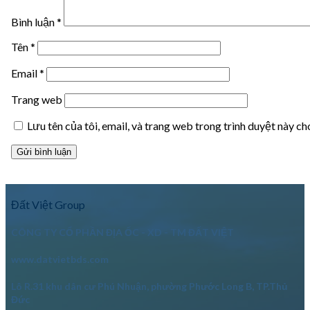
Bình luận
*
Tên
*
Email
*
Trang web
Lưu tên của tôi, email, và trang web trong trình duyệt này cho
Đất Việt Group
CÔNG TY CỔ PHẦN ĐỊA ỐC - XD - TM ĐẤT VIỆT
www.datvietbds.com
Lô R.31 khu dân cư Phú Nhuận, phường Phước Long B, TP.Thủ
Đức