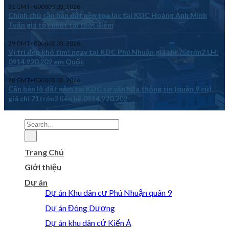
31 GMT+000003 03, 2026
Chính chủ cần bán đất nền tọa lạc tại KDC Hoàng Anh Minh
Tuấn giá tốt nhất tại thời điểm
29 GMT+000002 03, 2026
Vị trí đẹp khó tìm! ngay tại KDC Phú Nhuận giá chỉ 75tr/m2 LH:
0914.920.202 em Quốc
28 GMT+000003 03, 2026
Cần bán lô đất nằm tại KDC sở văn hóa thông tin (quận 9 cũ)
giá chỉ 71tr/m2 liên hệ 0914.920.202
Trang Chủ
Giới thiệu
Dự án
Dự án Khu dân cư Phú Nhuận quân 9
Dự án Đông Dương
Dự án khu dân cứ Kiến Á